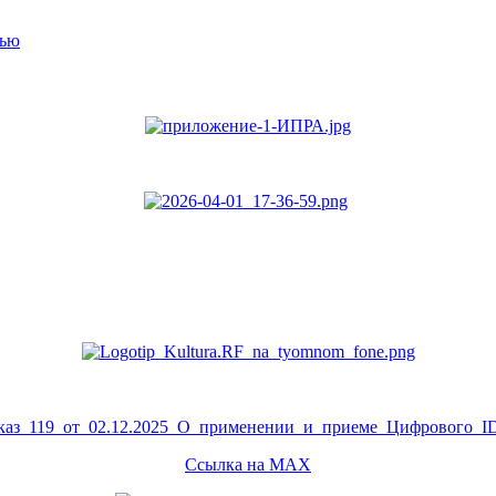
тью
аз_119_от_02.12.2025_О_применении_и_приеме_Цифрового_ID
Ссылка на MAX