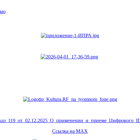
тью
аз_119_от_02.12.2025_О_применении_и_приеме_Цифрового_ID
Ссылка на MAX