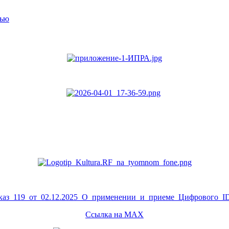
тью
аз_119_от_02.12.2025_О_применении_и_приеме_Цифрового_ID
Ссылка на MAX