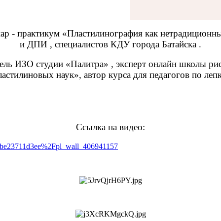
ар - практикум «Пластилинография как нетрадиционн
и ДПИ , специалистов КДУ города Батайска .
тель ИЗО студии «Палитра» , эксперт онлайн школы ри
ластилиновых наук», автор курса для педагогов по лепк
Ссылка на видео:
4be23711d3ee%2Fpl_wall_406941157