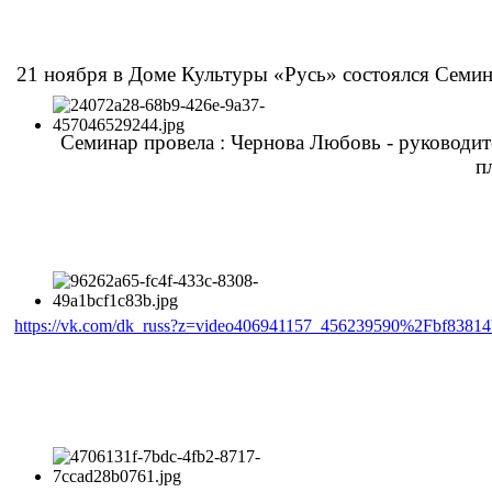
21 ноября в Доме Культуры «Русь» состоялся Семин
Семинар провела : Чернова Любовь - руководи
п
https://vk.com/dk_russ?z=video406941157_456239590%2Fbf8381