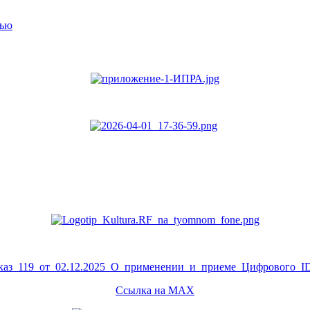
тью
аз_119_от_02.12.2025_О_применении_и_приеме_Цифрового_ID
Ссылка на MAX