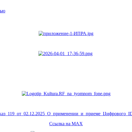
тью
аз_119_от_02.12.2025_О_применении_и_приеме_Цифрового_ID
Ссылка на MAX