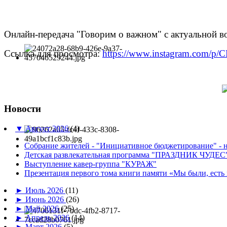
Онлайн-передача "Говорим о важном" с актуальной во
Ссылка для просмотра:
https://www.instagram.com/p/
Новости
▼
Август 2026
(4)
Собрание жителей - "Инициативное бюджетирование" - н
Детская развлекательная программа "ПРАЗДНИК ЧУДЕС
Выступление кавер-группа "КУРАЖ"
Презентация первого тома книги памяти «Мы были, есть 
►
Июль 2026
(11)
►
Июнь 2026
(26)
►
Май 2026
(25)
►
Апрель 2026
(14)
►
Март 2026
(5)