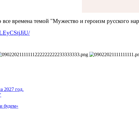
 все времена темой "Мужество и героизм русского нар
CLEyCStjJiU/
а 2027 год.
"
и будем»