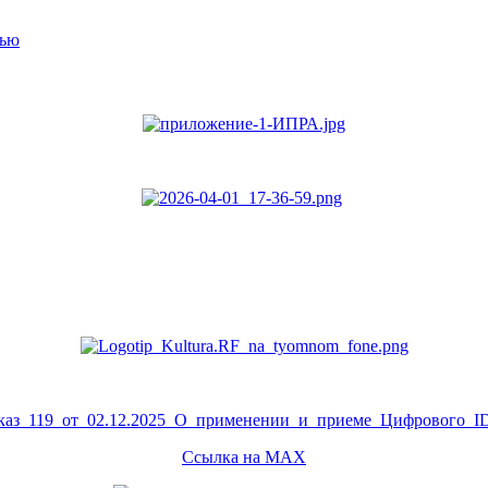
тью
аз_119_от_02.12.2025_О_применении_и_приеме_Цифрового_ID
Ссылка на MAX