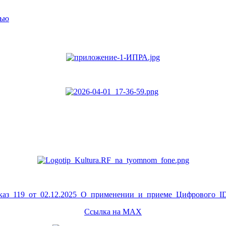
тью
аз_119_от_02.12.2025_О_применении_и_приеме_Цифрового_ID
Ссылка на MAX