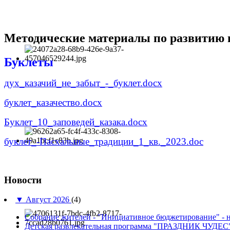
Методические материалы по развитию и
Буклеты
дух_казачий_не_забыт_-_буклет.docx
буклет_казачество.docx
Буклет_10_заповедей_казака.docx
буклет_-Пасхальные_традиции_1_кв._2023.doc
Новости
▼
Август 2026
(4)
Собрание жителей - "Инициативное бюджетирование" - н
Детская развлекательная программа "ПРАЗДНИК ЧУДЕС