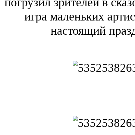
погрузил зрителей в ска
игра маленьких артис
настоящий празд