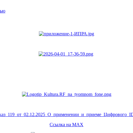
тью
аз_119_от_02.12.2025_О_применении_и_приеме_Цифрового_ID
Ссылка на MAX