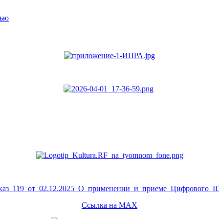
тью
аз_119_от_02.12.2025_О_применении_и_приеме_Цифрового_ID
Ссылка на MAX